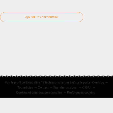
Ajouter un commentaire
Voir le profil de
sur le portail Overblog
Eloubaline 'réfléchissons la lumière'
Top articles
Contact
Signaler un abus
C.G.U.
Cookies et données personnelles
Préférences cookies