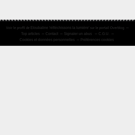
COLLE
Voir le profil de
sur le portail Overblog
Eloubaline 'réfléchissons la lumière'
Top articles
Contact
Signaler un abus
C.G.U.
Cookies et données personnelles
Préférences cookies