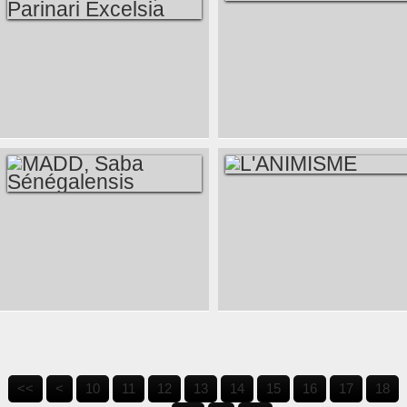
BOEKIN
MAME PATAN,
PARINARI
EXCELSIA
L'ANIMISME
MADD, SABA
SÉNÉGALENSIS
<<
<
10
11
12
13
14
15
16
17
18