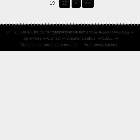
19
20
>
>>
Voir le profil de
sur le portail Overblog
Eloubaline 'réfléchissons la lumière'
Top articles
Contact
Signaler un abus
C.G.U.
Cookies et données personnelles
Préférences cookies