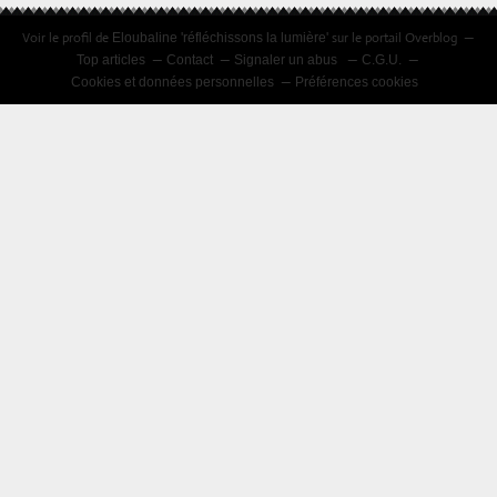
Voir le profil de
sur le portail Overblog
Eloubaline 'réfléchissons la lumière'
Top articles
Contact
Signaler un abus
C.G.U.
Cookies et données personnelles
Préférences cookies