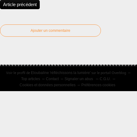
Article précédent
Ajouter un commentaire
Voir le profil de
sur le portail Overblog
Eloubaline 'réfléchissons la lumière'
Top articles
Contact
Signaler un abus
C.G.U.
Cookies et données personnelles
Préférences cookies