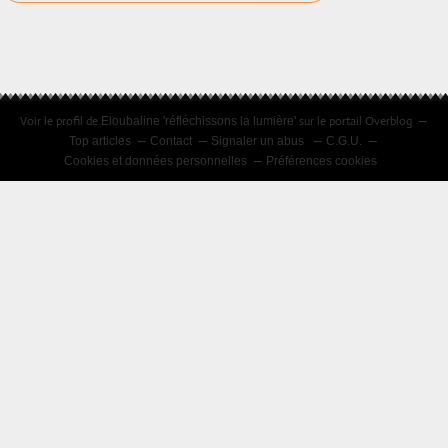
Voir le profil de
sur le portail Overblog
Eloubaline 'réfléchissons la lumière'
Top articles
Contact
Signaler un abus
C.G.U.
Cookies et données personnelles
Préférences cookies