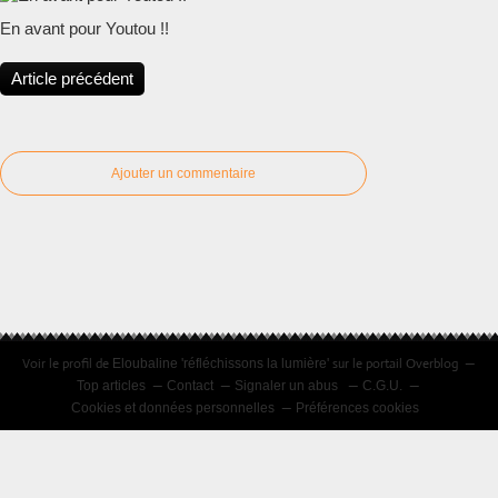
En avant pour Youtou !!
Article précédent
Ajouter un commentaire
Voir le profil de
sur le portail Overblog
Eloubaline 'réfléchissons la lumière'
Top articles
Contact
Signaler un abus
C.G.U.
Cookies et données personnelles
Préférences cookies