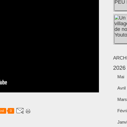
ARCH
2026
Mai
Avril
Mars
Févri
ost
0
Janv