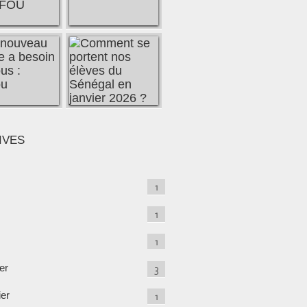
IVES
1
1
1
er
3
ier
1