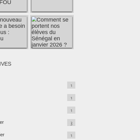
IVES
1
1
1
er
3
ier
1