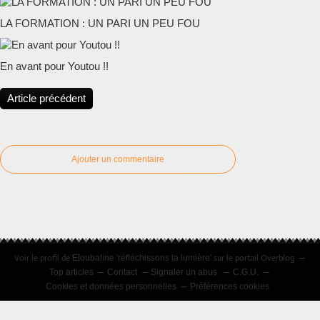
LA FORMATION : UN PARI UN PEU FOU
En avant pour Youtou !!
Article précédent
Ajouter un commentaire
Voir le profil de
sur le portail Overblog
Eloubaline 'réfléchissons la lumière'
Top articles
Contact
Signaler un abus
C.G.U.
Cookies et données personnelles
Préférences cookies