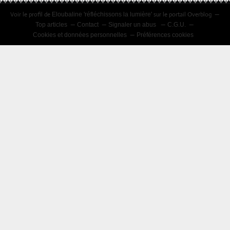
Voir le profil de
sur le portail Overblog
Eloubaline 'réfléchissons la lumière'
Top articles
Contact
Signaler un abus
C.G.U.
Cookies et données personnelles
Préférences cookies