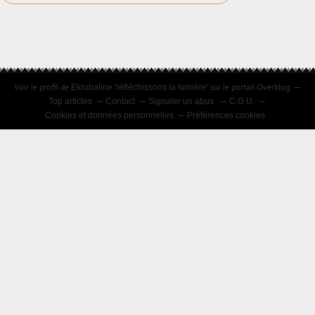
Voir le profil de
sur le portail Overblog
Eloubaline 'réfléchissons la lumière'
Top articles
Contact
Signaler un abus
C.G.U.
Cookies et données personnelles
Préférences cookies