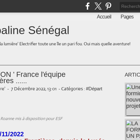
Accueil
Pages
aline Sénégal
la lumière' Electrifier toute une île un pari fou. Oui mais quelle aventure!
YON ' France l'équipe
ARTI
res ......
re'
-
7 Décembre 2022, 13:01
-
Catégories :
#Départ
 Roanne mis à disposition pour ESF
3/11/2022