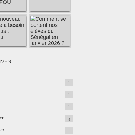
IVES
1
1
1
er
3
ier
1