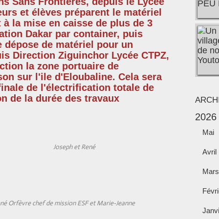
ens Sans Frontières,
depuis
le Lycée
eurs
et
élèves
préparent le matériel
t à la mise en caisse de plus de 3
ation
Dakar par container, puis
ne
dépose
de
matériel
pour un
uis
Direction
Ziguinchor
Lycée CTPZ,
ction la zone portuaire de
son sur
l'ile d'Eloubaline. Cela sera
inale de l'
électrification totale de
ion de la durée des travaux
ARCH
2026
Mai
Joseph et René
Avril
Mars
Févri
né Orfèvre chef de mission ESF et Marie-Jeanne
Janv