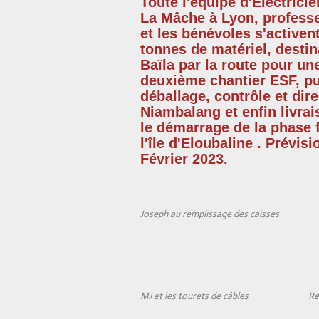
Toute l'équipe d'Electrici
La Mâche à Lyon,
profess
et les bénévoles s'activen
tonnes de matériel,
destin
Baïla par la route pour u
deuxième chantier ESF, p
déballage,
contrôle
et dire
Niambalang et enfin
livrai
le démarrage de la phase f
l'île d'Eloubaline . Prévis
Février
2023.
Joseph au remplissage des caisses
MJ et les tourets de câbles
Re