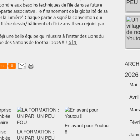
ondre aux besoins techniques de l'île dans sa future
epartie associative : le financement de la globalité de sa
la lumière'. Chaque partie a signé la convention qui
filière dessin/bâtiment et d'ici 2 ans, Il sera rejoint par
jà une belle équipe qui réussira à l'instar des Lions du
e des Nations de football 2026 !!!! 🇸🇳
ARCH
ost
0
2026
Mai
Avril
Mars
Févri
En avant pour Youtou
ise
LA FORMATION :
!!
Janv
mblée
UN PARI UN PEU