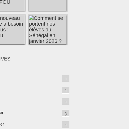
IVES
1
1
1
er
3
ier
1