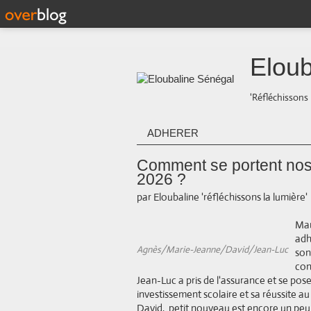
Eloub
'Réfléchissons 
ADHERER
Comment se portent nos
2026 ?
par Eloubaline 'réfléchissons la lumière'
Mar
adh
Agnès/Marie-Jeanne/David/Jean-Luc
son
con
Jean-Luc a pris de l'assurance et se pose
investissement scolaire et sa réussite au
David, petit nouveau est encore un peu 