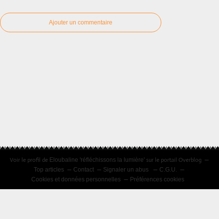
Ajouter un commentaire
Voir le profil de
sur le portail Overblog
Eloubaline 'réfléchissons la lumière'
Top articles
Contact
Signaler un abus
C.G.U.
Cookies et données personnelles
Préférences cookies