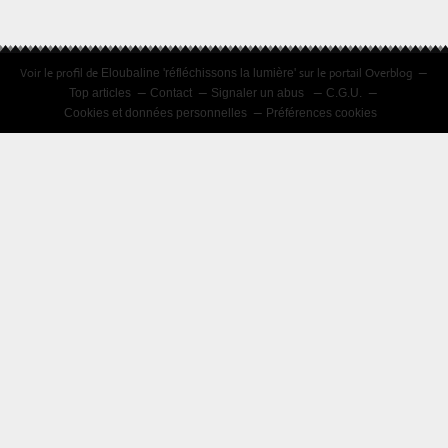
Voir le profil de
sur le portail Overblog
Eloubaline 'réfléchissons la lumière'
Top articles
Contact
Signaler un abus
C.G.U.
Cookies et données personnelles
Préférences cookies