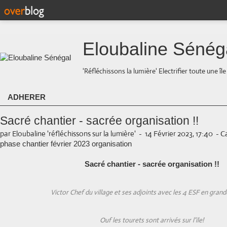
Eloubaline Sénég
'Réfléchissons la lumière' Electrifier toute une îl
ADHERER
Sacré chantier - sacrée organisation !!
par Eloubaline 'réfléchissons sur la lumière'
-
14 Février 2023, 17:40
-
Ca
phase chantier février 2023 organisation
Sacré chantier - sacrée organisation !!
Victor Chef du village et ses adjoints avec les 4 ESF en gran
Ouf les tourets sont arrivés sur l'ïle!