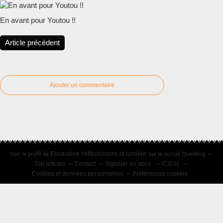
En avant pour Youtou !!
Article précédent
Ajouter un commentaire
Voir le profil de
sur le portail Overblog
Eloubaline 'réfléchissons la lumière'
Top articles
Contact
Signaler un abus
C.G.U.
Cookies et données personnelles
Préférences cookies