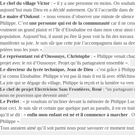
Le chef du village Victor
: « il y a une personne en moins. On souhaitai
aujourd’hui mais Dieu en a décidé autrement. Qu’il l’accueille dans de
Le maire d’Oukout
: « nous venons d’observer une minute de silence
Philippe. C’est
une personne qui est de la communauté
car il ne cess
vraiment un grand plaisir et l’île d’Eloubaline est dans mon cœur ainsi 
population. Aujourd’hui, il aurait pu être là pour voir la fin des travaux
manifester sa joie. Je suis sûr que cette joie l’accompagnera dans sa de
prières tous les jours ».
Le représentant roi d’Oussouye, Christophe
: « Philippe venait cha
projet avec le roi d’Oussouye. Projet qu’ils partageaient ensemble ».
Le directeur du lycée technique, Jean de Dieu
: c’est grâce à Philip
j’ai connu Eloubaline. Philippe n’est pas là mais il est là avec réfléchiss
La joie qui se dégage du village, Philippe la reçoit et la lumière va vers
Le chef de projet Electriciens Sans Frontières, René
: "en partageant 
nous ne pouvions que devenir amis"
Le Préfet
: « je voudrais m’incliner devant la mémoire de Philippe Luco
tout ceci. Je suis sûr et certain que quelque part au paradis, il est en tra
qu’il se dit : «
enfin mon enfant est né et il commence à marcher
. O
Philippe ».
Tous auraient aimé qu’il soit parmi nous pour savourer ce moment tout à