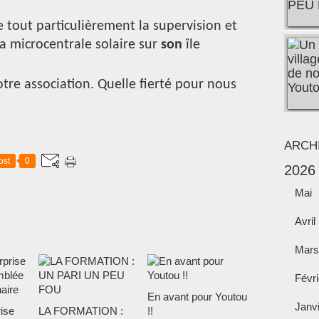
 tout particulièrement la supervision et
a microcentrale solaire sur
son
île
re association. Quelle fierté pour nous
ARCH
ost
0
2026
Mai
Avril
Mars
Févri
En avant pour Youtou
Janv
ise
LA FORMATION :
!!