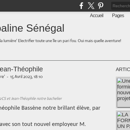
Accueil
Pages
aline Sénégal
la lumière' Electrifier toute une île un pari fou. Oui mais quelle aventure!
Jean-Théophile
ARTI
re'
-
15 Avril 2023, 18:10
CS et Jean-Théophile notre bachelier
héophile Bassène notre brillant élève, par
 avec son tout nouvel employeur M.