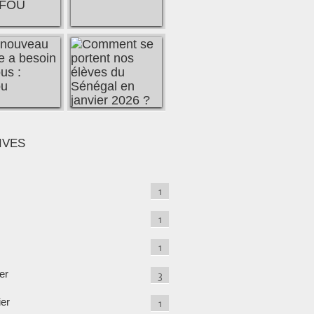
IVES
1
1
1
er
3
ier
1